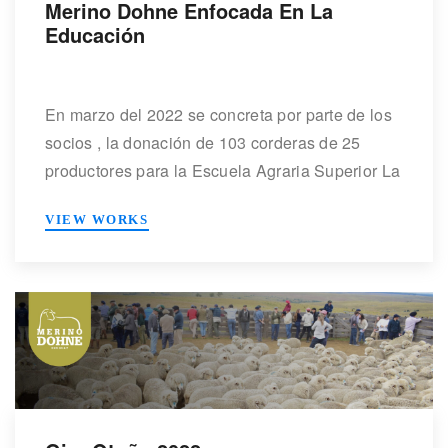
Merino Dohne Enfocada En La
Educación
En marzo del 2022 se concreta por parte de los
socios , la donación de 103 corderas de 25
productores para la Escuela Agraria Superior La
Carolina. La primera etapa será de
VIEW WORKS
evaluaciones de comportamiento de las mismas
y medición de parámetros productivos que
resultan de una buena recría. En el año 2023
éstas borregas […]