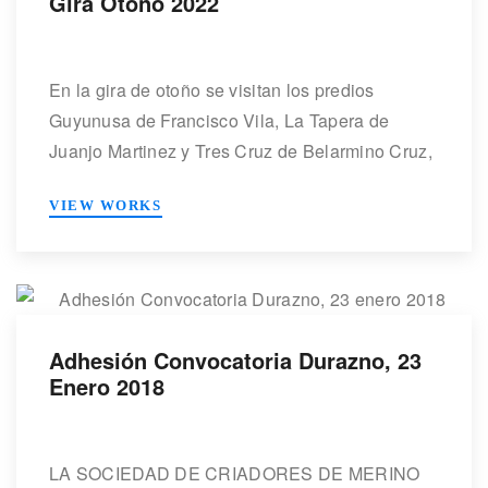
Gira Otoño 2022
En la gira de otoño se visitan los predios
Guyunusa de Francisco Vila, La Tapera de
Juanjo Martinez y Tres Cruz de Belarmino Cruz,
también la Facultad de Agronomía de Bañado
VIEW WORKS
Medina donde se recibió los resultados de la
cruza de Merino Dohne con Correidale. Se
culminó la jornada con un taller en la Soc […]
Adhesión Convocatoria Durazno, 23
Enero 2018
LA SOCIEDAD DE CRIADORES DE MERINO