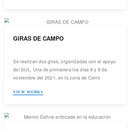
nuestro país. Allí se expusieron algunos de los
mejores ejemplares de la raza, donde […]
GIRAS DE CAMPO
Se realizan dos giras, organizadas con el apoyo
del SUL. Una de primavera los días 8 y 9 de
noviembre del 2021, en la zona de Cerro
Colorado y la otra en otoño los días 8 y 9 de
VIEW WORKS
junio del 2022 en Cerro Largo y Treinta y
Tres.En la gira de primavera se concurre […]