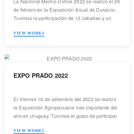
La Nacional Merino Dohne 2022 se realizó el 26
de febrero en la Exposición Anual de Durazno.
Tuvimos la participación de 13 cabañas y un
total de más de 90 animales. Los jurados Dr.
VIEW WORKS
Adolfo Casareto y la Ing. Agr. Josefina G. Pintos
trabajaron sobre los datos que ofrecían los
animales y la clasificación visual. […]
EXPO PRADO 2022
El Viernes 16 de setiembre del 2022 se realizó
la Exposición Agropecuaria más importante del
año en Uruguay. Tuvimos el gusto de participar
en este gran evento con nuestra raza, con el
VIEW WORKS
apoyo de las cabañas de todos los lugares de