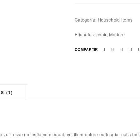
Categoría:
Household Items
Etiquetas:
chair
,
Modern
COMPARTIR
S (1)
e velit esse molestie consequat, vel illum dolore eu feugiat nulla fac