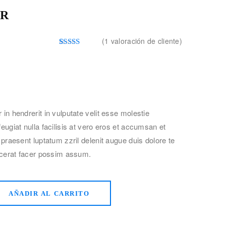
IR
(
1
valoración de cliente)
Valorado
1
5.00
sobre
5 basado en
puntuación
de cliente
 in hendrerit in vulputate velit esse molestie
feugiat nulla facilisis at vero eros et accumsan et
t praesent luptatum zzril delenit augue duis dolore te
lacerat facer possim assum.
AÑADIR AL CARRITO