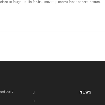
olore te feugait nulla facilisi. mazim placerat facer possim assum.
ved 2017.
NEWS