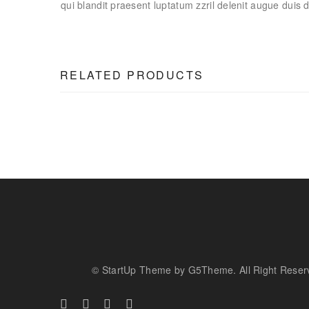
qui blandit praesent luptatum zzril delenit augue duis d
RELATED PRODUCTS
© StartUp Theme by G5Theme. All Right Reser