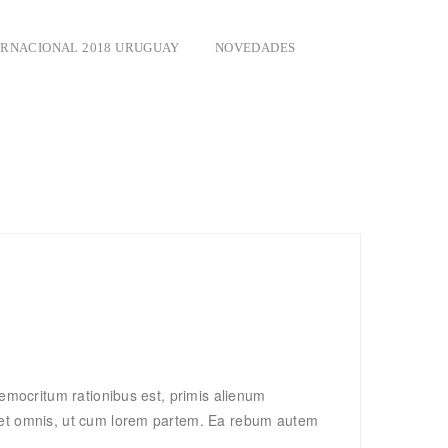
ERNACIONAL 2018 URUGUAY
NOVEDADES
democritum rationibus est, primis alienum
 stet omnis, ut cum lorem partem. Ea rebum autem