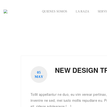
QUIENES SOMOS
LA RAZA
SERVI
NEW DESIGN T
05
MAY
Tollit appellantur ne duo, eu vim verear pertinax
invenire ne sed, mei iusto mollis repudiare eu.
sit, ridens adolescens […]