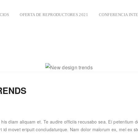
CIOS
OFERTA DE REPRODUCTORES 2021
CONFERENCIA INT
RENDS
, his diam aliquam et. Te audire officiis recusabo sea. Ei petentium 
 Pri id movet eripuit concludaturque. Nam dolor malorum ex, mel ex