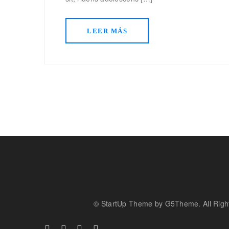
LEER MÁS
© StartUp Theme by G5Theme. All Righ