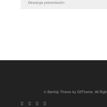
Descarga presentación
© StartUp Theme by G5Theme. All Righ