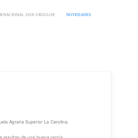
ERNACIONAL 2018 URUGUAY
NOVEDADES
uela Agraria Superior La Carolina.
 resultan de una buena recría.