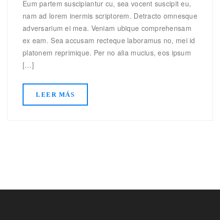
Eum partem suscipiantur cu, sea vocent suscipit eu,
nam ad lorem inermis scriptorem. Detracto omnesque
adversarium ei mea. Veniam ubique comprehensam
ex eam. Sea accusam recteque laboramus no, mei id
platonem reprimique. Per no alia mucius, eos ipsum
[…]
LEER MÁS