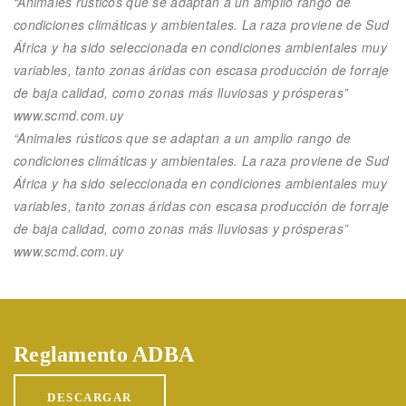
“Animales rústicos que se adaptan a un amplio rango de
condiciones climáticas y ambientales. La raza proviene de Sud
África y ha sido seleccionada en condiciones ambientales muy
variables, tanto zonas áridas con escasa producción de forraje
de baja calidad, como zonas más lluviosas y prósperas”
www.scmd.com.uy
“Animales rústicos que se adaptan a un amplio rango de
condiciones climáticas y ambientales. La raza proviene de Sud
África y ha sido seleccionada en condiciones ambientales muy
variables, tanto zonas áridas con escasa producción de forraje
de baja calidad, como zonas más lluviosas y prósperas”
www.scmd.com.uy
Reglamento ADBA
DESCARGAR