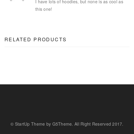
I have lots of hoodies, but none is as cool as
this one!
RELATED PRODUCTS
© StartUp Theme by G5Theme. All Right Reserved 2017.