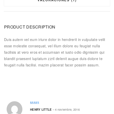
PRODUCT DESCRIPTION
Duis autem vel eum iriure dolor in hendrerit in vulputate velit
esse molestie consequat, vel illum dolore eu feugiat nulla
facilisis at vero eros et accumsan et iusto odio dignissim qui
blandit praesent luptatum zzril delenit augue duis dolore te
feugait nulla facilisi. mazim placerat facer possim assum.
Valorado
HENRY LITTLE
–
4 noviembre, 2016
en
4
de 5