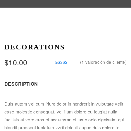
DECORATIONS
$
10.00
(
1
valoración de cliente)
Valorado
1
4.00
sobre 5
basado
DESCRIPTION
en
puntuación
de cliente
Duis autem vel eum iriure dolor in hendrerit in vulputate velit
esse molestie consequat, vel illum dolore eu feugiat nulla
facilisis at vero eros et accumsan et iusto odio dignissim qui
blandit praesent luptatum zzril delenit augue duis dolore te