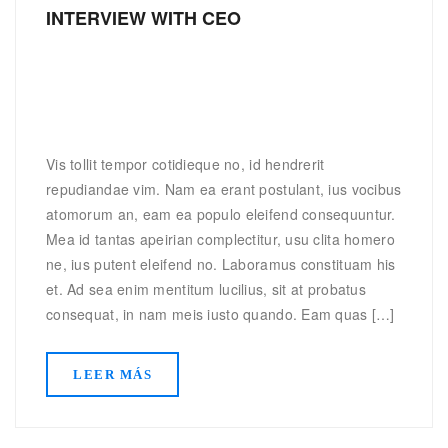
INTERVIEW WITH CEO
Vis tollit tempor cotidieque no, id hendrerit
repudiandae vim. Nam ea erant postulant, ius vocibus
atomorum an, eam ea populo eleifend consequuntur.
Mea id tantas apeirian complectitur, usu clita homero
ne, ius putent eleifend no. Laboramus constituam his
et. Ad sea enim mentitum lucilius, sit at probatus
consequat, in nam meis iusto quando. Eam quas […]
LEER MÁS