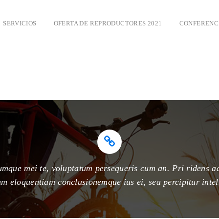
SERVICIOS
OFERTA DE REPRODUCTORES 2021
CONFERENCI
erumque mei te, voluptatum persequeris cum an. Pri ridens a
um eloquentiam conclusionemque ius ei, sea percipitur intel