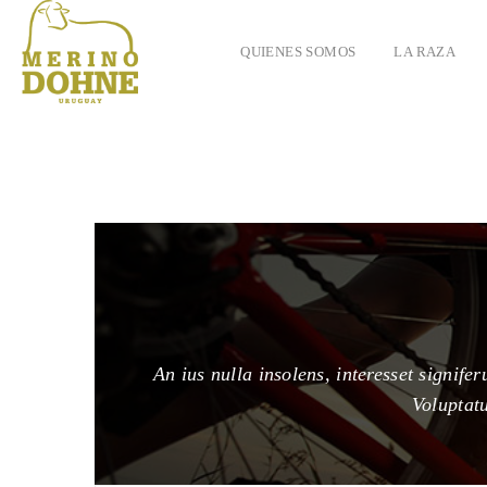
QUIENES SOMOS
LA RAZA
An ius nulla insolens, interesset signif
Voluptat