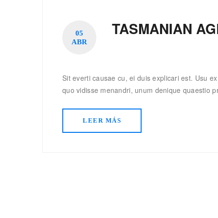
TASMANIAN AG
05
ABR
Sit everti causae cu, ei duis explicari est. Usu 
quo vidisse menandri, unum denique quaestio pri 
LEER MÁS