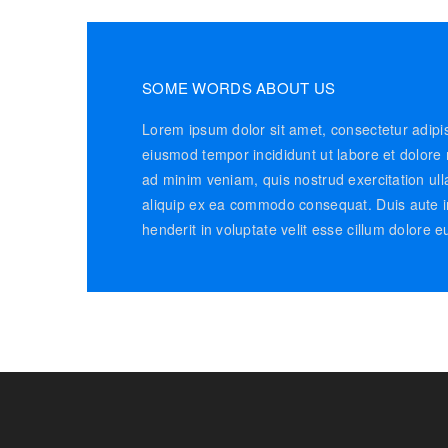
SOME WORDS ABOUT US
Lorem ipsum dolor sit amet, consectetur adipis
eiusmod tempor incididunt ut labore et dolore
ad minim veniam, quis nostrud exercitation ulla
aliquip ex ea commodo consequat. Duis aute ir
henderit in voluptate velit esse cillum dolore eu