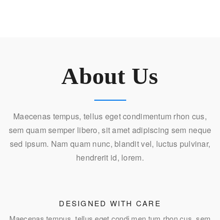
MORE FEATURES
About Us
Maecenas tempus, tellus eget condimentum rhon cus,
sem quam semper libero, sit amet adipiscing sem neque
sed ipsum. Nam quam nunc, blandit vel, luctus pulvinar,
hendrerit id, lorem.
DESIGNED WITH CARE
Maecenas tempus, tellus eget condi men tum rhon cus, sem
M