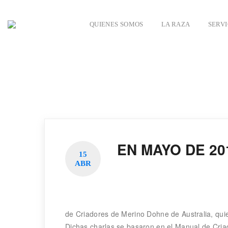
QUIENES SOMOS
LA RAZA
SERVI
​EN MAYO DE 2
15
ABR
de Criadores de Merino Dohne de Australia, quien
Dichas charlas se basaron en el Manual de Cria